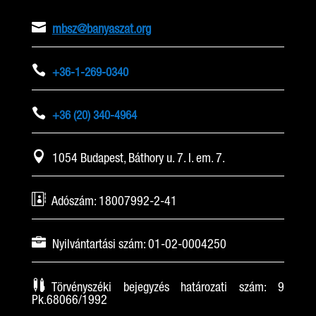

mbsz@banyaszat.org

+36-1-269-0340

+36 (20) 340-4964

1054 Budapest, Báthory u. 7. I. em. 7.

Adószám: 18007992-2-41

Nyilvántartási szám: 01-02-0004250

Törvényszéki bejegyzés határozati szám: 9
Pk.68066/1992