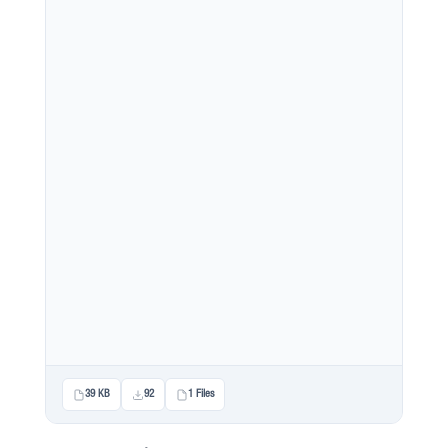
39 KB
92
1 Files