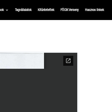
sok
Tagvállalatok
Kitüntetettek
FÖCIK Verseny
Hasznos linkek