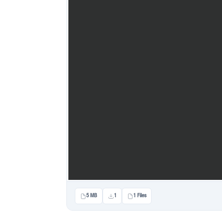
5 MB
1
1 Files