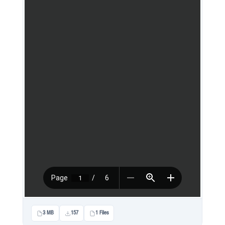
3 MB
157
1 Files