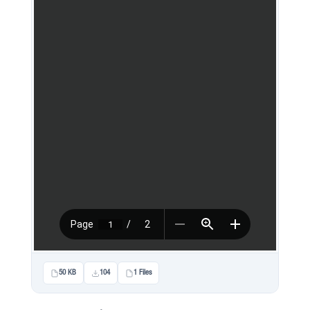
50 KB
104
1 Files