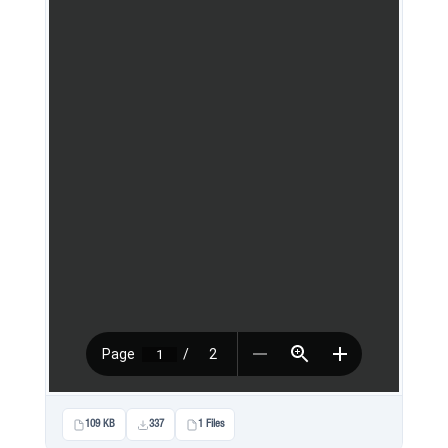
109 KB
337
1 Files