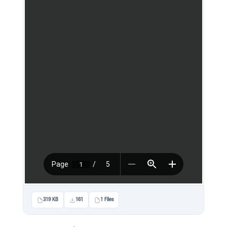
319 KB
161
1 Files