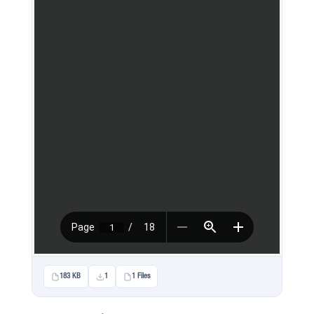
183 KB
1
1 Files