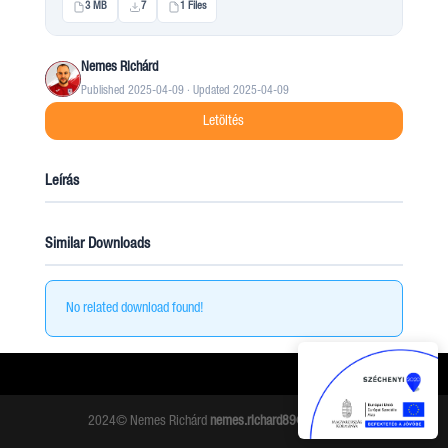
3 MB
7
1 Files
Nemes Richárd
Published 2025-04-09 · Updated 2025-04-09
Letöltés
Leírás
Similar Downloads
No related download found!
2024© Nemes Richárd
nemes.richard89@gmail.com