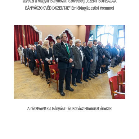
átveszi a Magyar Bányászati Szövetség „SZENT BORBÁLA A
BÁNYÁSZOK VÉDŐSZENTJE” Emléklapját ezüst éremmel
A résztvevők a Bányász- és Kohász Himnuszt éneklik