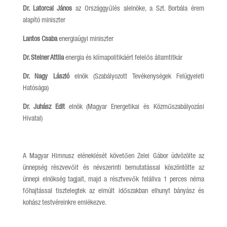
Dr. Latorcai János
az Országgyűlés alelnöke, a Szt. Borbála érem
alapító miniszter
Lantos Csaba
energiaügyi miniszter
Dr. Steiner Attila
energia és klímapolitikáért felelős államtitkár
Dr. Nagy László
elnök (Szabályozott Tevékenységek Felügyeleti
Hatósága)
Dr. Juhász Edit
elnök (Magyar Energetikai és Közműszabályozási
Hivatal)
A Magyar Himnusz eléneklését követően Zelei Gábor üdvözölte az
ünnepség részvevőit és névszerinti bemutatással köszöntötte az
ünnepi elnökség tagjait, majd a résztvevők felállva 1 perces néma
főhajtással tisztelegtek az elmúlt időszakban elhunyt bányász és
kohász testvéreinkre emlékezve.