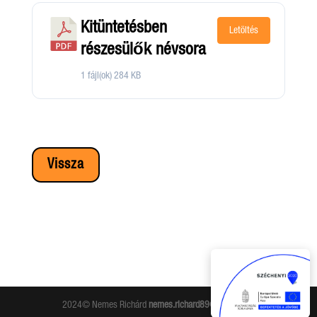
Kitüntetésben
Letöltés
részesülők névsora
1 fájl(ok)
284 KB
Vissza
2024© Nemes Richárd
nemes.richard89@gmail.com