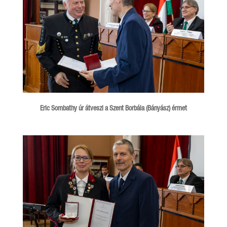
Eric Sombathy úr átveszi a Szent Borbála (Bányász) érmet