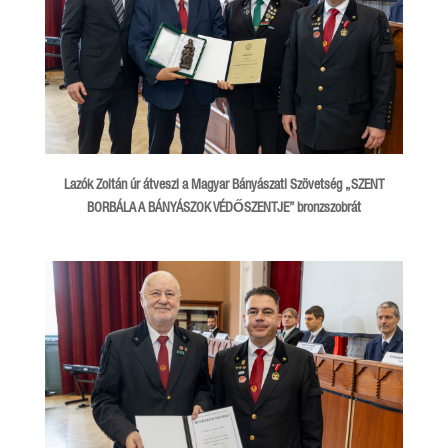
Lazók Zoltán úr átveszi a Magyar Bányászati Szövetség „SZENT
BORBÁLA A BÁNYÁSZOK VÉDŐSZENTJE” bronzszobrát