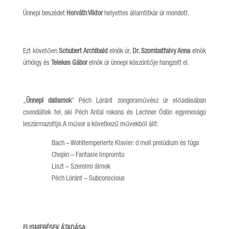
Ünnepi beszédet
Horváth Viktor
helyettes államtitkár úr mondott.
Ezt követően
Schubert Archibald
elnök úr,
Dr. Szombatfalvy Anna
elnök
úrhölgy és
Telekes Gábor
elnök úr ünnepi köszöntője hangzott el.
„
Ünnepi dallamok
” Péch Lóránt zongoraművész úr előadásában
csendültek fel, aki Péch Antal rokona és Lechner Ödön egyeneságú
leszármazottja. A műsor a következű művekből állt:
Bach – Wohltemperierte Klavier: d moll prelúdium és fúga
Chopin – Fantasie Impromtu
Liszt – Szerelmi álmok
Péch Lóránt – Subconscious
ELISMERÉSEK ÁTADÁSA
: