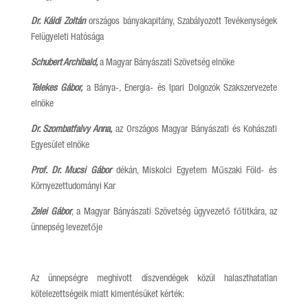
Dr. Káldi Zoltán
országos bányakapitány, Szabályozott Tevékenységek
Felügyeleti Hatósága
Schubert Archibald,
a Magyar Bányászati Szövetség elnöke
Telekes Gábor,
a Bánya-, Energia- és Ipari Dolgozók Szakszervezete
elnöke
Dr. Szombatfalvy Anna,
az Országos Magyar Bányászati és Kohászati
Egyesület elnöke
Prof. Dr. Mucsi Gábor
dékán, Miskolci Egyetem Műszaki Föld- és
Környezettudományi Kar
Zelei Gábor
, a Magyar Bányászati Szövetség ügyvezető főtitkára, az
ünnepség levezetője
Az ünnepségre meghívott díszvendégek közül halaszthatatlan
kötelezettségeik miatt kimentésüket kérték: