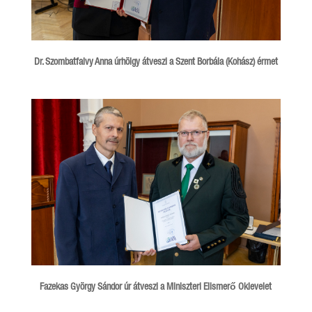
Dr. Szombatfalvy Anna úrhölgy átveszi a Szent Borbála (Kohász) érmet
Fazekas György Sándor úr átveszi a Miniszteri Elismerő Oklevelet