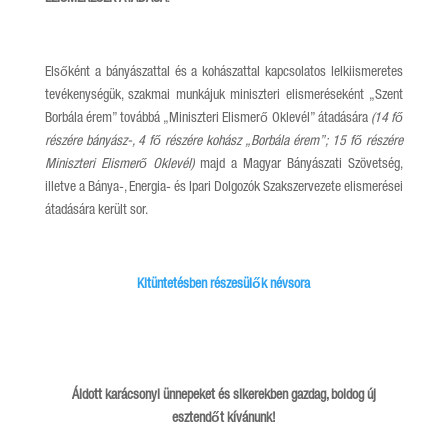
Elsőként a bányászattal és a kohászattal kapcsolatos lelkiismeretes
tevékenységük, szakmai munkájuk miniszteri elismeréseként „Szent
Borbála érem” továbbá „Miniszteri Elismerő Oklevél” átadására
(14 fő
részére bányász-, 4 fő részére kohász „Borbála érem”; 15 fő részére
Miniszteri Elismerő Oklevél
)
majd a Magyar Bányászati Szövetség,
illetve a Bánya-, Energia- és Ipari Dolgozók Szakszervezete elismerései
átadására került sor.
Kitüntetésben részesülők névsora
Áldott karácsonyi ünnepeket és sikerekben gazdag, boldog új
esztendőt kívánunk!