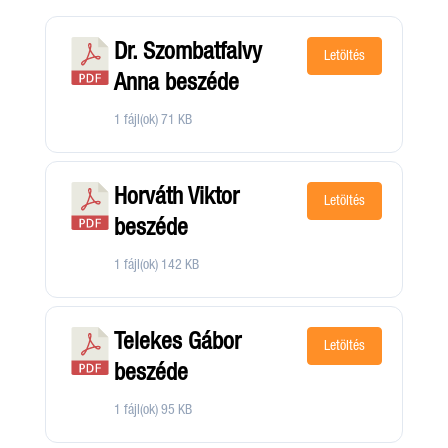
Dr. Szombatfalvy
Letöltés
Anna beszéde
1 fájl(ok)
71 KB
Horváth Viktor
Letöltés
beszéde
1 fájl(ok)
142 KB
Telekes Gábor
Letöltés
beszéde
1 fájl(ok)
95 KB