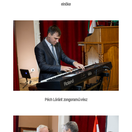
elnöke
Péch Lóránt zongoraművész