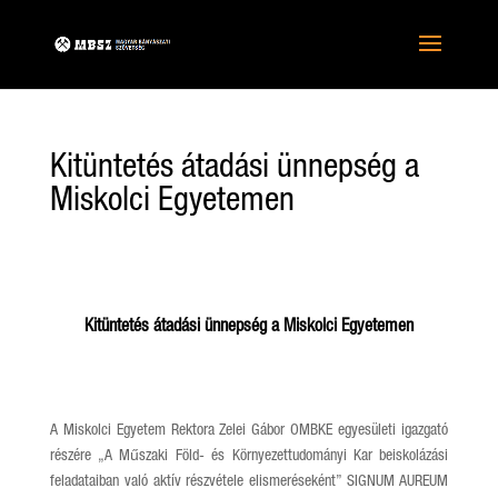
Kitüntetés átadási ünnepség a
Miskolci Egyetemen
Kitüntetés átadási ünnepség a Miskolci Egyetemen
A Miskolci Egyetem Rektora Zelei Gábor OMBKE egyesületi igazgató
részére „A Műszaki Föld- és Környezettudományi Kar beiskolázási
feladataiban való aktív részvétele elismeréseként” SIGNUM AUREUM