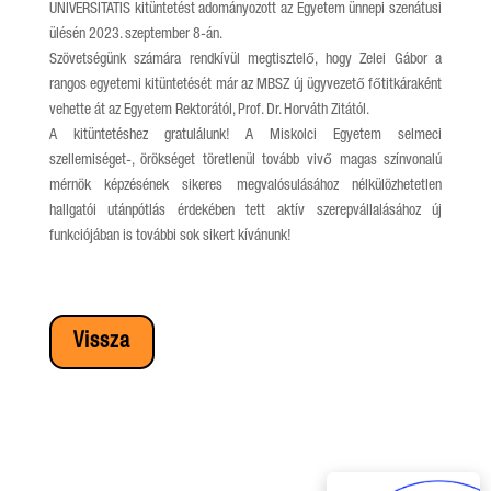
UNIVERSITATIS kitüntetést adományozott az Egyetem ünnepi szenátusi
ülésén 2023. szeptember 8-án.
Szövetségünk számára rendkívül megtisztelő, hogy Zelei Gábor a
rangos egyetemi kitüntetését már az MBSZ új ügyvezető főtitkáraként
vehette át az Egyetem Rektorától, Prof. Dr. Horváth Zitától.
A kitüntetéshez gratulálunk! A Miskolci Egyetem selmeci
szellemiséget-, örökséget töretlenül tovább vivő magas színvonalú
mérnök képzésének sikeres megvalósulásához nélkülözhetetlen
hallgatói utánpótlás érdekében tett aktív szerepvállalásához új
funkciójában is további sok sikert kívánunk!
Vissza