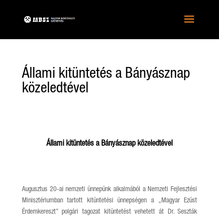
Állami kitüntetés a Bányásznap
közeledtével
Állami kitüntetés a Bányásznap közeledtével
Augusztus 20-ai nemzeti ünnepünk alkalmából a Nemzeti Fejlesztési
Minisztériumban tartott kitüntetési ünnepségen a „Magyar Ezüst
Érdemkereszt” polgári tagozat kitüntetést vehetett át Dr. Seszták