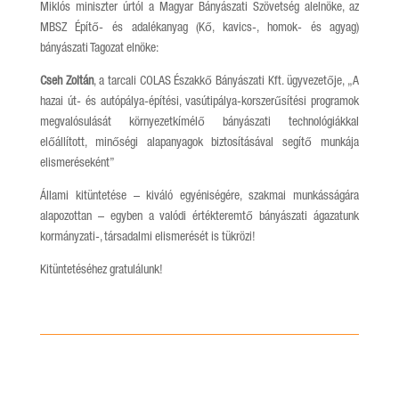
Miklós miniszter úrtól a Magyar Bányászati Szövetség alelnöke, az
MBSZ Építő- és adalékanyag (Kő, kavics-, homok- és agyag)
bányászati Tagozat elnöke:
Cseh Zoltán
, a tarcali COLAS Északkő Bányászati Kft. ügyvezetője, „A
hazai út- és autópálya-építési, vasútipálya-korszerűsítési programok
megvalósulását környezetkímélő bányászati technológiákkal
előállított, minőségi alapanyagok biztosításával segítő munkája
elismeréseként”
Állami kitüntetése – kiváló egyéniségére, szakmai munkásságára
alapozottan – egyben a valódi értékteremtő bányászati ágazatunk
kormányzati-, társadalmi elismerését is tükrözi!
Kitüntetéséhez gratulálunk!