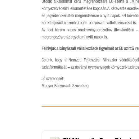
Ötödik alkalommal kerül megrendezésre EU-szerte a „Miner
környezetvédelmi elismertetése kapcsán. A kétévente esedék
és jegyében kerültek megrendezésre a nyílt napok. Ezt követő
kör kiteljesült a szénhidrogén-bányászati vállalkozásokkal is.
Az idei három napos rendezvénysorozathoz illeszkedően –
megrendezésre az egyetemi nyílt napok is.
Felhívjuk a bányászati vállalkozások figyelmét az EU szintű r
Célunk, hogy a Nemzeti Fejlesztési Miniszter védnökségé
tudatformálását – az ásványi nyersanyagok környezet-tudatos
Jó szerencsét!
Magyar Bányászati Szövetség