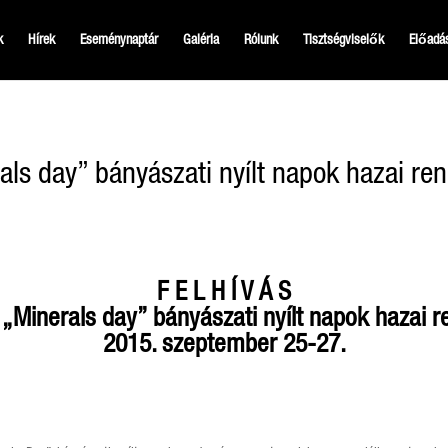
k
Hírek
Eseménynaptár
Galéria
Rólunk
Tisztségviselők
Előadá
rals day” bányászati nyílt napok hazai r
F E L H Í V Á S
 „Minerals day” bányászati nyílt napok hazai 
2015. szeptember 25-27.