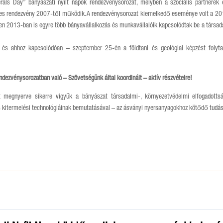
als Day” bányászati nyílt napok rendezvénysorozat, melyben a szociális partnerek 
es rendezvény 2007-től működik. A rendezvénysorozat kiemelkedő eseménye volt a 201
en 2013-ban is egyre több bányavállalkozás és munkavállalóik kapcsolódtak be a társad
 és ahhoz kapcsolódóan – szeptember 25-én a földtani és geológiai képzést folyt
endezvénysorozatban való – Szövetségünk által koordinált – aktív részvételre!
t megnyerve sikerre vigyük a bányászat társadalmi-, környezetvédelmi elfogadottsá
 kitermelési technológiáinak bemutatásával – az ásványi nyersanyagokhoz kötődő tudás