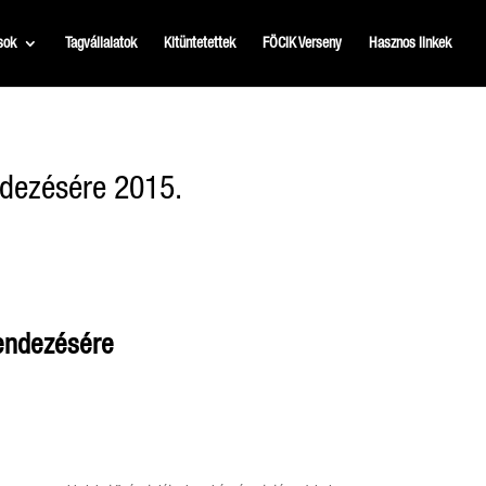
sok
Tagvállalatok
Kitüntetettek
FÖCIK Verseny
Hasznos linkek
endezésére 2015.
rendezésére