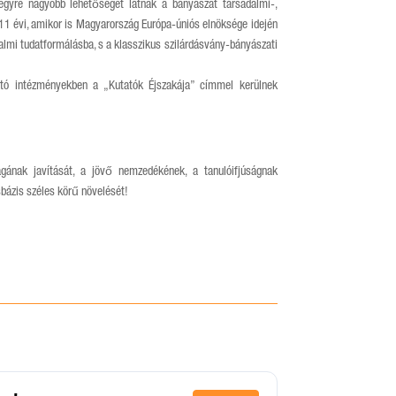
egyre nagyobb lehetőséget látnak a bányászat társadalmi-,
1 évi, amikor is Magyarország Európa-úniós elnöksége idején
almi tudatformálásba, s a klasszikus szilárdásvány-bányászati
ató intézményekben a „Kutatók Éjszakája” címmel kerülnek
gának javítását, a jövő nemzedékének, a tanulóifjúságnak
bázis széles körű növelését!