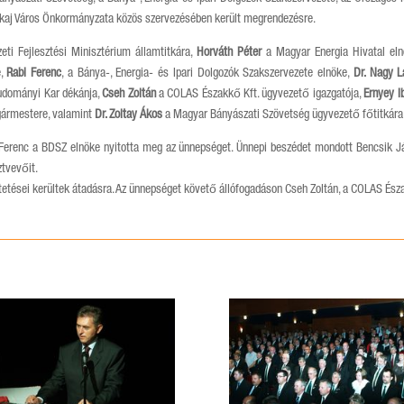
ó Tokaj Város Önkormányzata közös szervezésében került megrendezésre.
eti Fejlesztési Minisztérium államtitkára,
Horváth Péter
a Magyar Energia Hivatal el
e,
Rabi
Ferenc
, a Bánya-, Energia- és Ipari Dolgozók Szakszervezete elnöke,
Dr. Nagy L
udományi Kar dékánja,
Cseh Zoltán
a COLAS Északkő Kft. ügyvezető igazgatója,
Ernyey I
lgármestere, valamint
Dr. Zoltay Ákos
a Magyar Bányászati Szövetség ügyvezető főtitkára,
 Ferenc a BDSZ elnöke nyitotta meg az ünnepséget. Ünnepi beszédet mondott Bencsik Já
ztvevőit.
ntetései kerültek átadásra. Az ünnepséget követő állófogadáson Cseh Zoltán, a COLAS És