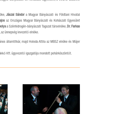
nöke,
Jászai Sándor
a Magyar Bányászati és Földtani Hivatal
ajos
az Országos Magyar Bányászati és Kohászati Egyesület
bolya
a Szénhidrogén-bányászati Tagozat társelnöke,
Dr. Farkas
 az ünnepség levezető elnöke.
nos államtitkár, majd Holoda Attila az MBSZ elnöke és Májer
zakkő Kft. ügyvezető igazgatója mondott pohárköszöntőt.