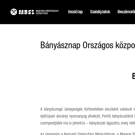
Kezdőlap
Szabályzatok
Beszámoló
Bányásznap Országos közpo
A bányásznapi ünnepségek történetében elsőként valósult m
építőipari ásványi nyersanyag (Andezit, Perlit) bányászatáró
szempontjából ma is jelentős – bányászati ágazatra, mely nélk
Az ünnepség a Nemzeti Fejlesztési Minisztérium, a Magyar B