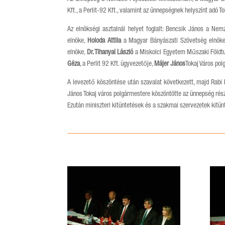
Kft., a Perlit-92 Kft., valamint az ünnepségnek helyszínt ad
Az elnökségi asztalnál helyet foglalt: Bencsik János a Nemz
elnöke,
Holoda
Attila
a Magyar Bányászati Szövetség elnök
elnöke,
Dr. Tihanyai László
a Miskolci Egyetem Műszaki Földt
Géza
, a Perlit 92 Kft. ügyvezetője,
Májer János
Tokaj Város po
A levezető köszöntése után szavalat következett, majd Rabi
János Tokaj város polgármestere köszöntötte az ünnepség rés
Ezután miniszteri kitüntetések és a szakmai szervezetek kitü