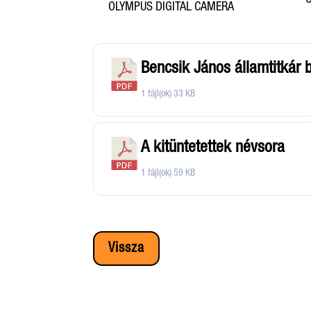
OLYMPUS DIGITAL CAMERA
Bencsik János államtitkár 
1 fájl(ok)
33 KB
A kitüntetettek névsora
1 fájl(ok)
59 KB
Vissza