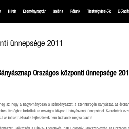
k
Hírek
Eseménynaptár
Galéria
Rólunk
Tisztségviselők
Előadá
nti ünnepsége 2011
Bányásznap Országos központi ünnepsége 201
eg az, hogy a hagyományosan a szénbányászat, a szénhidrogén bányászat, az ércbányás
l híres térségben tartottuk az országos központi bányásznapi ünnepséget. Szeretnénk ezz
ül az infrastrukturális fejlesztések nem tudnának megvalósulni!
ányászati Szövetség, a Bánya-, Energia-és Ipari Dolgozók Szakszervezete, az Országo